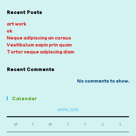
Recent Posts
art work
ok
Neque adipiscing an cursus
Vestibulum sapin prin quam
Tortor neque adpiscing diam
Recent Comments
No comments to show.
Calendar
APRIL 2016
M
T
W
T
F
S
S