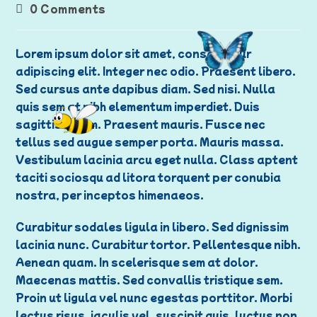
0 Comments
Lorem ipsum dolor sit amet, consectetur
adipiscing elit. Integer nec odio. Praesent libero.
Sed cursus ante dapibus diam. Sed nisi. Nulla
quis sem at nibh elementum imperdiet. Duis
sagittis ipsum. Praesent mauris. Fusce nec
tellus sed augue semper porta. Mauris massa.
Vestibulum lacinia arcu eget nulla. Class aptent
taciti sociosqu ad litora torquent per conubia
nostra, per inceptos himenaeos.
Curabitur sodales ligula in libero. Sed dignissim
lacinia nunc. Curabitur tortor. Pellentesque nibh.
Aenean quam. In scelerisque sem at dolor.
Maecenas mattis. Sed convallis tristique sem.
Proin ut ligula vel nunc egestas porttitor. Morbi
lectus risus, iaculis vel, suscipit quis, luctus non,